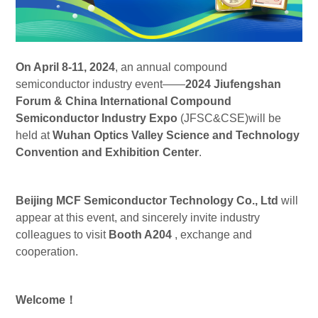
On April 8-11, 2024
, an annual compound
semiconductor industry event——
2024 Jiufengshan
Forum & China International Compound
Semiconductor Industry Expo
(JFSC&CSE)will be
held at
Wuhan Optics Valley Science and Technology
Convention and Exhibition Center
.
Beijing MCF Semiconductor Technology Co., Ltd
will
appear at this event, and sincerely invite industry
colleagues to visit
Booth A204
, exchange and
cooperation.
Welcome！