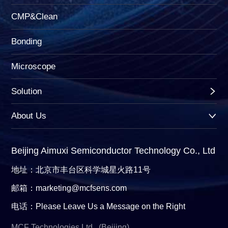
CMP&Clean
Bonding
Microscope
Solution
About Us
Beijing Aimuxi Semiconductor Technology Co., Ltd
地址：北京市丰台区科学城星火路11号
邮箱：marketing@mcfsens.com
电话：Please Leave Us a Message on the Right
MCF Technologies Ltd., (Beijing)