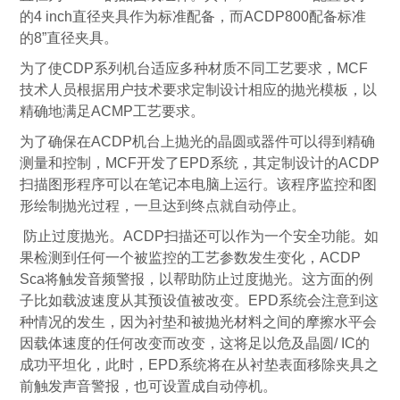
的4 inch直径夹具作为标准配备，而ACDP800配备标准
的8”直径夹具。
为了使CDP系列机台适应多种材质不同工艺要求，MCF
技术人员根据用户技术要求定制设计相应的抛光模板，以
精确地满足ACMP工艺要求。
为了确保在ACDP机台上抛光的晶圆或器件可以得到精确
测量和控制，MCF开发了EPD系统，其定制设计的ACDP
扫描图形程序可以在笔记本电脑上运行。该程序监控和图
形绘制抛光过程，一旦达到终点就自动停止。
防止过度抛光。ACDP扫描还可以作为一个安全功能。如
果检测到任何一个被监控的工艺参数发生变化，ACDP
Sca将触发音频警报，以帮助防止过度抛光。这方面的例
子比如载波速度从其预设值被改变。EPD系统会注意到这
种情况的发生，因为衬垫和被抛光材料之间的摩擦水平会
因载体速度的任何改变而改变，这将足以危及晶圆/ IC的
成功平坦化，此时，EPD系统将在从衬垫表面移除夹具之
前触发声音警报，也可设置成自动停机。