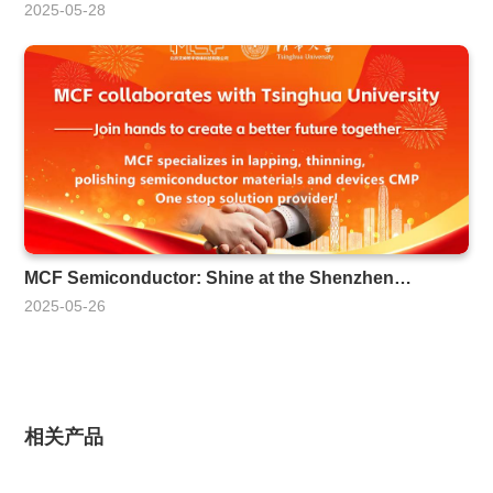
procurement project of Fudan University
2025-05-28
MCF Semiconductor: Shine at the Shenzhen
Optoelectronics Expo
2025-05-26
相关产品