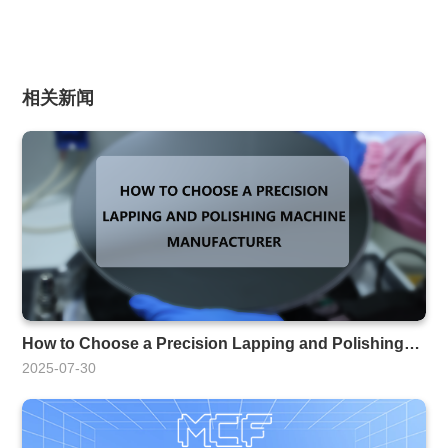
相关新闻
How to Choose a Precision Lapping and Polishing
Machine Manufacturer
2025-07-30