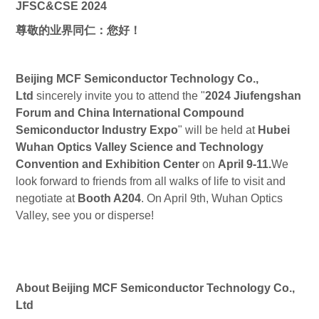
JFSC&CSE 2024
尊敬的业界同仁：您好！
Beijing MCF Semiconductor Technology Co.,
Ltd
sincerely invite you to attend t
he "
2024 Jiufengshan
Forum and China International Compound
Semiconductor Industry Expo
" will be held
at
Hubei
Wuhan Optics Valley Science and Technology
Convention and Exhibition Center
on
April 9-11.
We
look forward to friends from all walks of life to visit and
negotiate at
Booth A204
. On April 9th, Wuhan Optics
Valley, see you or disperse!
About Beijing MCF Semiconductor Technology Co.,
Ltd