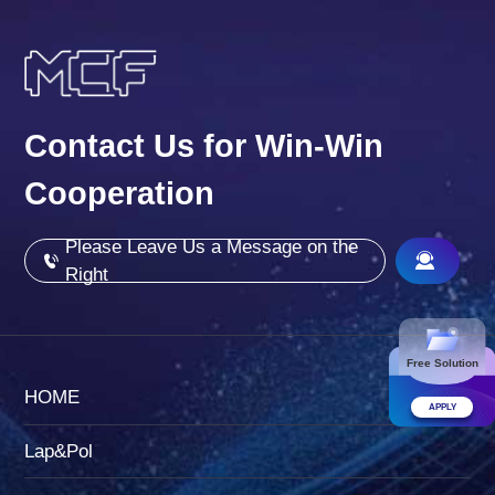
Contact Us for Win-Win
Cooperation
Please Leave Us a Message on the
Right
Free Solution
HOME
APPLY
Lap&Pol