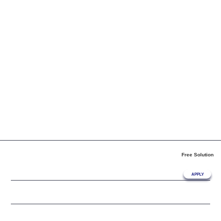
Free Solution
HOME
APPLY
Lap&Pol
CMP&Clean